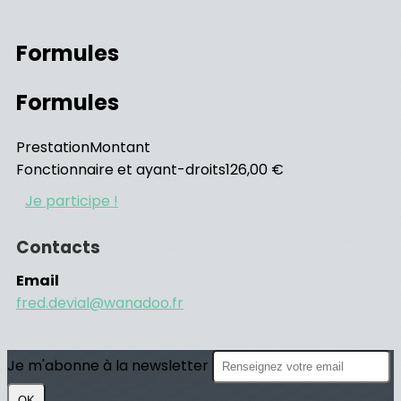
Formules
Formules
Prestation
Montant
Fonctionnaire et ayant-droits
126,00 €
Je participe !
Contacts
Email
fred.devial@wanadoo.fr
Je m'abonne à la newsletter
OK