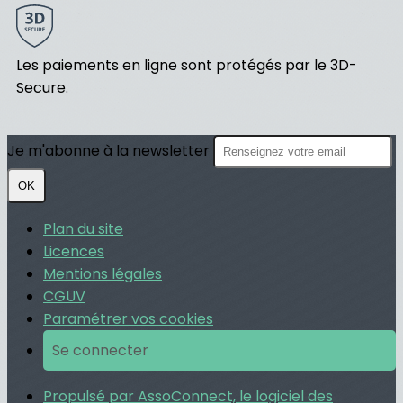
Les paiements en ligne sont protégés par le 3D-
Secure.
Je m'abonne à la newsletter
OK
Plan du site
Licences
Mentions légales
CGUV
Paramétrer vos cookies
Se connecter
Propulsé par AssoConnect, le logiciel des