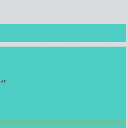
)
▴
▾