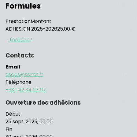
Formules
Prestation
Montant
ADHESION 2025-2026
25,00 €
J'adhère !
Contacts
Email
ascps@senat.fr
Téléphone
+33 1 42 34 27 67
Ouverture des adhésions
Début
25 sept. 2025, 00:00
Fin
30 sept. 2026, 00:00