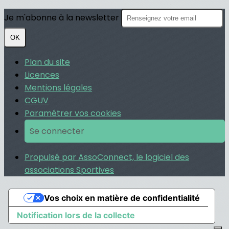
Je m'abonne à la newsletter
OK
Plan du site
Licences
Mentions légales
CGUV
Paramétrer vos cookies
Se connecter
Propulsé par AssoConnect, le logiciel des
associations Sportives
Vos choix en matière de confidentialité
Notification lors de la collecte