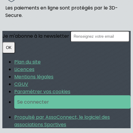
Les paiements en ligne sont protégés par le 3D-
Secure.
Je m'abonne à la newsletter
OK
Plan du site
Licences
Mentions légales
CGUV
Paramétrer vos cookies
Se connecter
Propulsé par AssoConnect, le logiciel des
associations Sportives