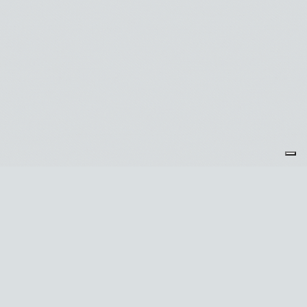
Je m'abonne à la newsletter
OK
Plan du site
Licences
Mentions légales
CGUV
Paramétrer vos cookies