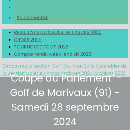
Se connecter
RESULTATS DU CROSS DE L'ASCPS 2026
CROSS 2026
TOURNOI DE FOOT 2026
Compte rendu week-end ski 2026
Découvrez la Section Golf
Cours en Salle
Calendrier de
la Section
Galerie Photos
Archives 2024
Archives 2022
"Coupe du Parlement" -
Golf de Marivaux (91) -
Samedi 28 septembre
2024