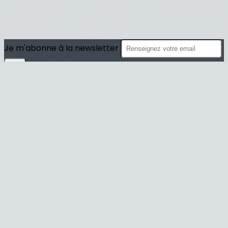
Je m'abonne à la newsletter
OK
Plan du site
Licences
Mentions légales
CGUV
Paramétrer vos cookies
Se connecter
Propulsé par AssoConnect, le logiciel des
associations Sportives
Vos choix en matière de confidentialité