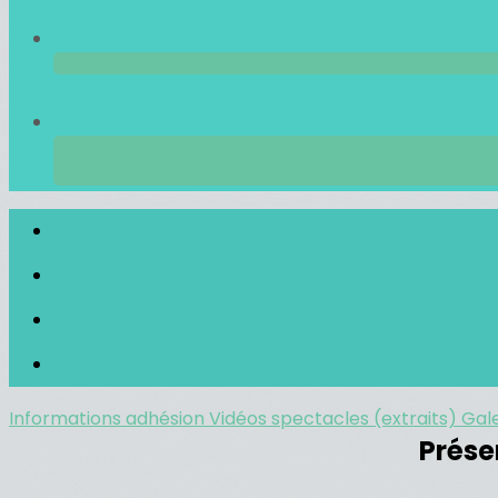
Informations adhésion
Vidéos spectacles (extraits)
Gal
Prése