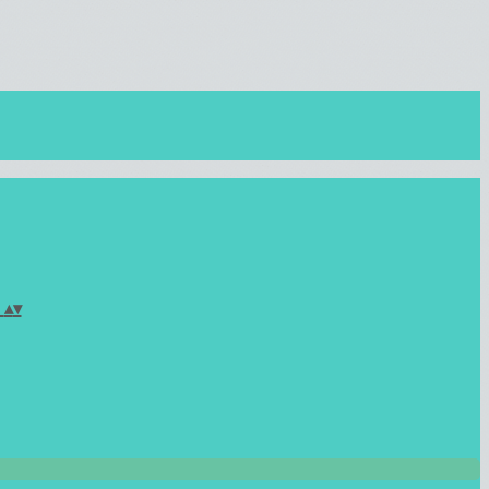
)
▴
▾